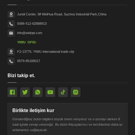
Jundi Center, 3# WeiHua Road, Suzhou Industrial Park,China
0086-512-62888913
info@widopt.com
YIWU OFIS:
F2-13775, YIWU international trade city
0579-85189017
Bizi takip et.
Birlikte iletişim kur
Gönderdiğiniz bütün bilgilere büyük önem veriyoruz ve e-postayı alırken 8
saat içinde cevap vereceğiz. Bu bizim ihtiyaçlarınızı ve tercihlerinizi daha iyi
anlamamızı sağlayacak.